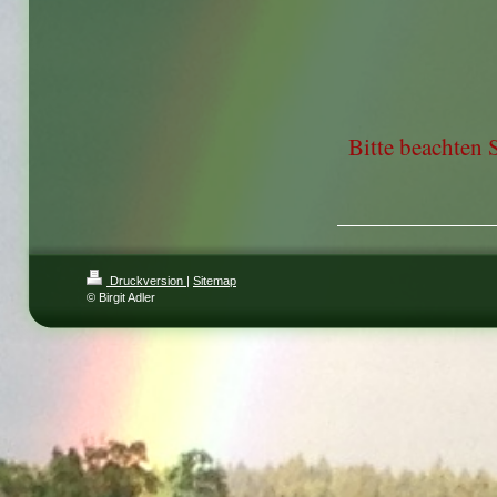
Bitte beachten S
Druckversion
|
Sitemap
© Birgit Adler