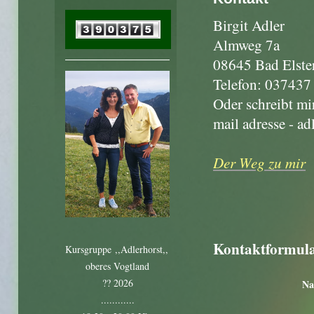
Birgit Adler
Almweg 7a
08645 Bad Elster
Telefon: 037437 
Oder schreibt mir
mail adresse - a
Der Weg zu mir
Kontaktformul
Kursgruppe ,,Adlerhorst,,
oberes Vogtland
?? 2026
N
............