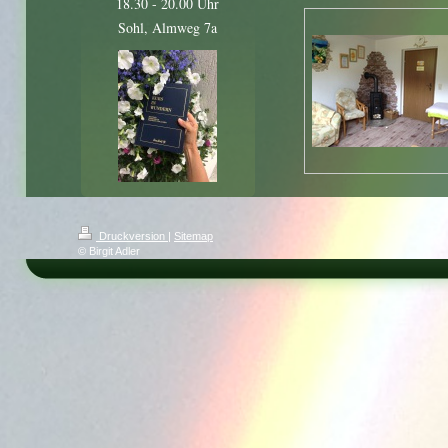
18.30 - 20.00 Uhr
Sohl, Almweg 7a
Druckversion
|
Sitemap
© Birgit Adler